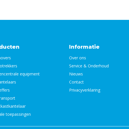
ducten
Informatie
overs
Over ons
rotrekkers
Service & Onderhoud
ncentrale equipment
Nieuws
ntelaars
Contact
ffers
Privacyverklaring
ransport
kastkantelaar
ale toepassingen