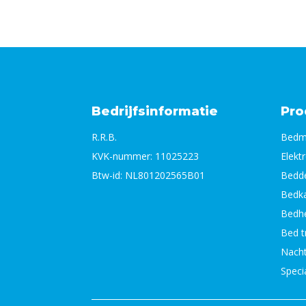
Bedrijfsinformatie
Pro
R.R.B.
Bedm
KVK-nummer: 11025223
Elekt
Btw-id: NL801202565B01
Bedde
Bedka
Bedhe
Bed t
Nacht
Speci