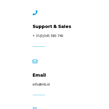

Support & Sales
+ 31(0)345 580 740

Email
info@rrb.nl