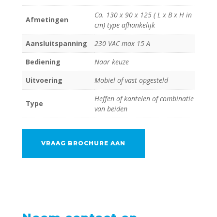
Ca. 130 x 90 x 125 ( L x B x H in
Afmetingen
cm) type afhankelijk
Aansluitspanning
230 VAC max 15 A
Bediening
Naar keuze
Uitvoering
Mobiel of vast opgesteld
Heffen of kantelen of combinatie
Type
van beiden
VRAAG BROCHURE AAN