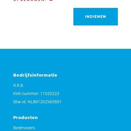
INDIENEN
Bedrijfsinformatie
R.R.B.
KVK-nummer: 11025223
Btw-id: NL801202565B01
Producten
Bedmovers